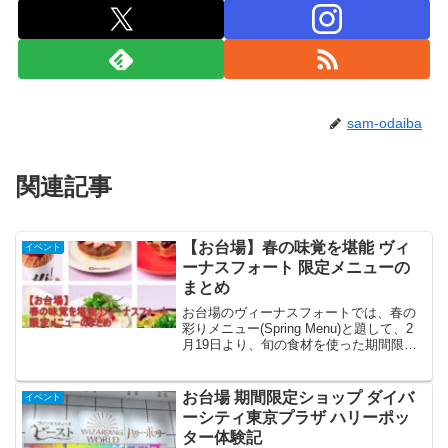
sam-odaiba
関連記事
【お台場】春の味覚を堪能 ヴィ
イベント
ーナスフォート 限定メニューの
まとめ
お台場のヴィーナスフォートでは、春の
彩りメニュー(Spring Menu)と題して、2
月19日より、旬の食材を使った期間限定
のメニューが登場しています。
お台場 期間限定ショップ ダイバ
イベント
ーシティ東京プラザ ハリーポッ
ター体験記