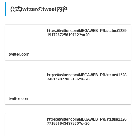
公式twitterのtweet内容
https://twitter.com/MEGAWEB_PR/status/1229
191726725619712?s=20
twitter.com
https://twitter.com/MEGAWEB_PR/status/1228
248149027803136?s=20
twitter.com
https://twitter.com/MEGAWEB_PR/status/1226
771566643437570?s=20