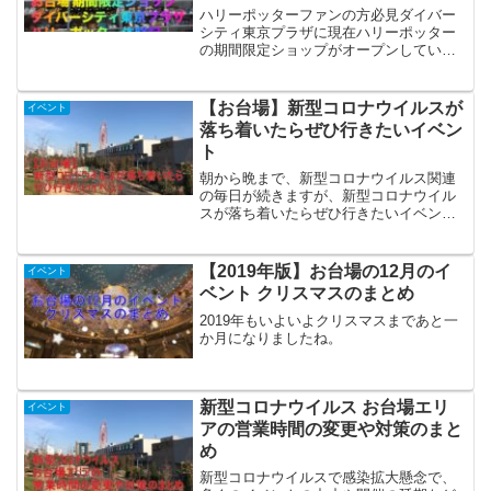
ハリーポッターファンの方必見ダイバー
シティ東京プラザに現在ハリーポッター
の期間限定ショップがオープンしていま
す。
【お台場】新型コロナウイルスが
イベント
落ち着いたらぜひ行きたいイベン
ト
朝から晩まで、新型コロナウイルス関連
の毎日が続きますが、新型コロナウイル
スが落ち着いたらぜひ行きたいイベント
として「お台場ハワイ・フェスティバ
ル」のご紹介をさせて頂きます。
【2019年版】お台場の12月のイ
イベント
ベント クリスマスのまとめ
2019年もいよいよクリスマスまであと一
か月になりましたね。
新型コロナウイルス お台場エリ
イベント
アの営業時間の変更や対策のまと
め
新型コロナウイルスで感染拡大懸念で、