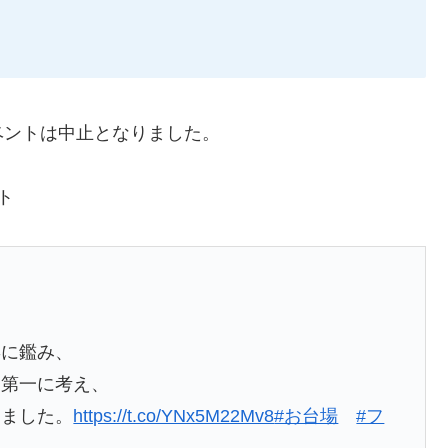
ベントは中止となりました。
ト
響に鑑み、
を第一に考え、
しました。
https://t.co/YNx5M22Mv8
#お台場
#フ