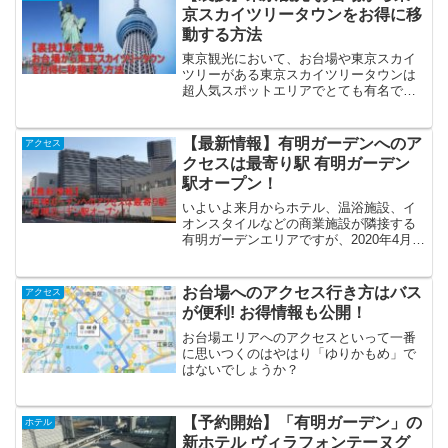
京スカイツリータウンをお得に移
動する方法
東京観光において、お台場や東京スカイ
ツリーがある東京スカイツリータウンは
超人気スポットエリアでとても有名で
す。お台場から東京スカイツリーで検索
をすると「スカイツリーシャトル」とい
うのがヒットしますが、大人ひとり600円
【最新情報】有明ガーデンへのア
アクセス
と決して安くはないです...
クセスは最寄り駅 有明ガーデン
駅オープン！
いよいよ来月からホテル、温浴施設、イ
オンスタイルなどの商業施設が隣接する
有明ガーデンエリアですが、2020年4月1
日（水）より東京駅から直接アクセスす
ることができるバスが運行されるとの報
道がありました。
お台場へのアクセス行き方はバス
アクセス
が便利! お得情報も公開！
お台場エリアへのアクセスといって一番
に思いつくのはやはり「ゆりかもめ」で
はないでしょうか？
【予約開始】「有明ガーデン」の
ホテル
新ホテル ヴィラフォンテーヌグ