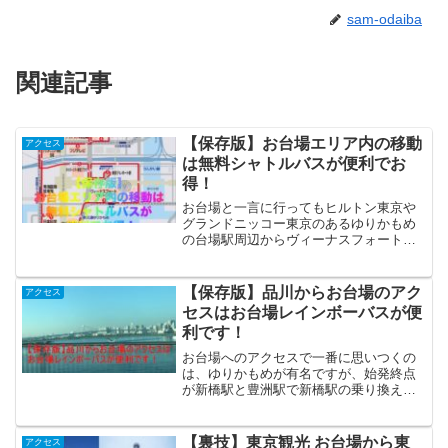
sam-odaiba
関連記事
【保存版】お台場エリア内の移動
アクセス
は無料シャトルバスが便利でお
得！
お台場と一言に行ってもヒルトン東京や
グランドニッコー東京のあるゆりかもめ
の台場駅周辺からヴィーナスフォートの
あるゆりかもめ青海駅のエリアとかなり
広範囲にわたります。
【保存版】品川からお台場のアク
アクセス
セスはお台場レインボーバスが便
利です！
お台場へのアクセスで一番に思いつくの
は、ゆりかもめが有名ですが、始発終点
が新橋駅と豊洲駅で新橋駅の乗り換えっ
てJRから少し距離があって少々不便なん
ですよね。
【裏技】東京観光 お台場から東
アクセス