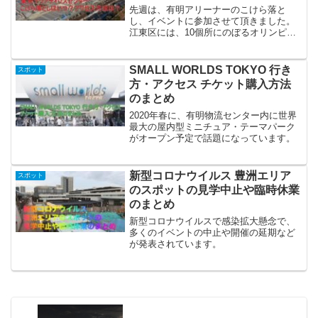
先週は、有明アリーナーのこけら落と
し、イベントに参加させて頂きました。
江東区には、10個所にのぼるオリンピッ
クの競技会場が建設ならびに整備されて
います。
SMALL WORLDS TOKYO 行き
スポット
方・アクセス チケット購入方法
のまとめ
2020年春に、有明物流センター内に世界
最大の屋内型ミニチュア・テーマパーク
がオープン予定で話題になっています。
新型コロナウイルス 豊洲エリア
スポット
のスポットの見学中止や臨時休業
のまとめ
新型コロナウイルスで感染拡大懸念で、
多くのイベントの中止や開催の延期など
が発表されています。