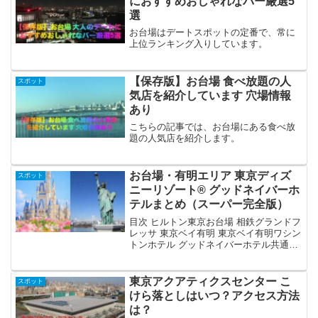
におすすめおしゃれなバー厳選5
選
お台場はデートスポットの定番で、常に
上位ランキング入りしています。
【保存版】お台場 食べ放題の人
スポット
気店を紹介しています 穴場情報
あり
こちらの記事では、お台場にある食べ放
題の人気店を紹介します。
お台場・有明エリア 東京ディズ
スポット
ニーリゾート® グッドネイバーホ
テルまとめ（スーパー完全版）
目次 ヒルトン東京お台場 相鉄グランドフ
レッサ 東京ベイ有明 東京ベイ有明ワシン
トンホテル グッドネイバーホテル共通ポ
イント まとめ・予約時の注意点1. ヒルト
ン東京お台場ヒルトン東京お台場 外観ヒ
ルトン東京お台場 客室ホテル概要 お台場
東京アクアティクスセンター こ
スポット
駅...
けら落としはいつ？アクセス方法
は？