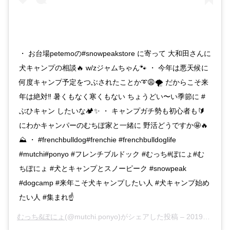
・ お台場petemoの#snowpeakstore に寄って 大和田さんに
犬キャンプの相談🔥 w/zジャムちゃん🐾 ・ 今年は悪天候に
何度キャンプ予定をつぶされたことか➰😩🌪 だからこそ来
年は絶対‼️ 暑くもなく寒くもない ちょうどい〜い季節に #
ぶひキャン したいな🏕✨ ・ キャンプガチ勢も初心者も🔰
にわかキャンパーのむちぽ家と一緒に 野活どうですか🤩🔥
⛰ ・ #frenchbulldog#frenchie #frenchbulldoglife
#mutchi#ponyo #フレンチブルドック #むっち#ぽにょ#む
ちぽにょ #犬とキャンプとスノーピーク #snowpeak
#dogcamp #来年こそ犬キャンプしたい人 #犬キャンプ始め
たい人 #集まれ☝️
むっち&ぽにょ
(@mutchi.ponyo)がシェアした投稿 –
2019年12月月3日午前3時26分PST