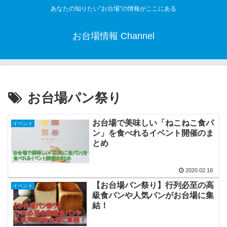
あなたの知りたい”お台場”の情報がここにある
お台場情報 Channel
お台場パン祭り
お台場で美味しい「ねこねこ食パ
イベント
ン」を食べれるイベント開催のま
とめ
2020.02.18
【お台場パン祭り】行列必至の高
イベント
級食パンや人気パンがお台場に集
結！